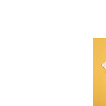
Maria
Xenita