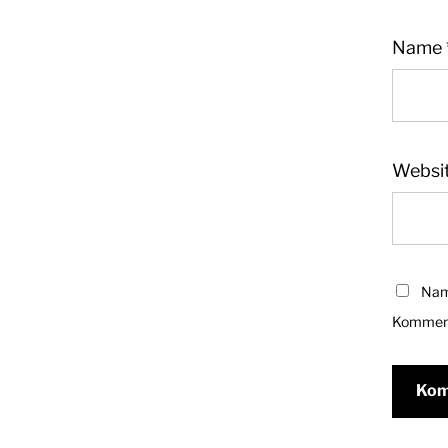
Name
Websi
Nam
Komment